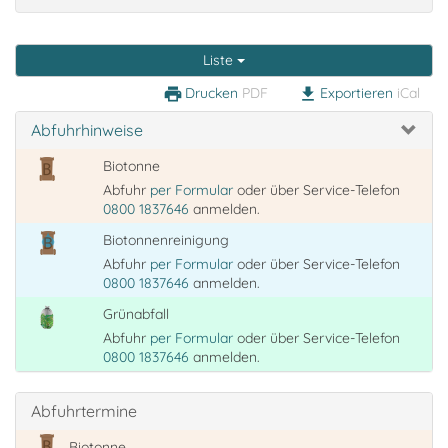
Liste
Drucken
PDF
Exportieren
iCal
print
download
Abfuhrhinweise
Biotonne
Abfuhr
per Formular
oder über Service-Telefon
0800 1837646
anmelden.
Biotonnenreinigung
Abfuhr
per Formular
oder über Service-Telefon
0800 1837646
anmelden.
Grünabfall
Abfuhr
per Formular
oder über Service-Telefon
0800 1837646
anmelden.
Abfuhrtermine
Biotonne