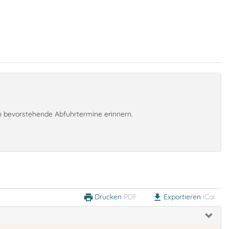
an bevorstehende Abfuhrtermine erinnern.
Drucken
PDF
Exportieren
iCal
print
download