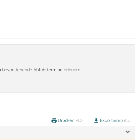
an bevorstehende Abfuhrtermine erinnern.
Drucken
PDF
Exportieren
iCal
print
download