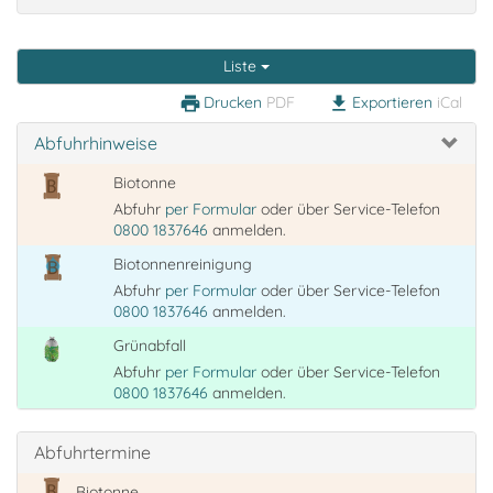
Liste
Drucken
PDF
Exportieren
iCal
print
download
Abfuhrhinweise
Biotonne
Abfuhr
per Formular
oder über Service-Telefon
0800 1837646
anmelden.
Biotonnenreinigung
Abfuhr
per Formular
oder über Service-Telefon
0800 1837646
anmelden.
Grünabfall
Abfuhr
per Formular
oder über Service-Telefon
0800 1837646
anmelden.
Abfuhrtermine
Biotonne