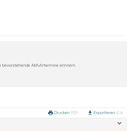
an bevorstehende Abfuhrtermine erinnern.
Drucken
PDF
Exportieren
iCal
print
download