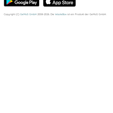
Copyright (C)
GeMoS GmbH
2008-2026. Die
WasteBox
ist ein Produkt der GeMoS GmbH.