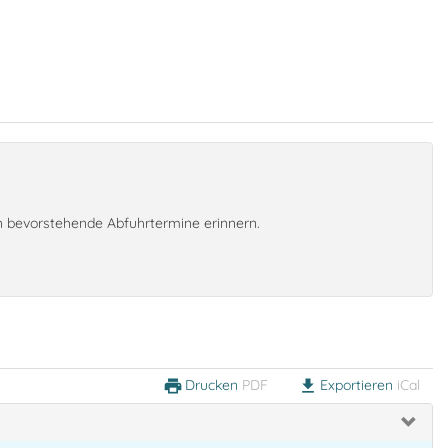
an bevorstehende Abfuhrtermine erinnern.
Drucken
PDF
Exportieren
iCal
print
download