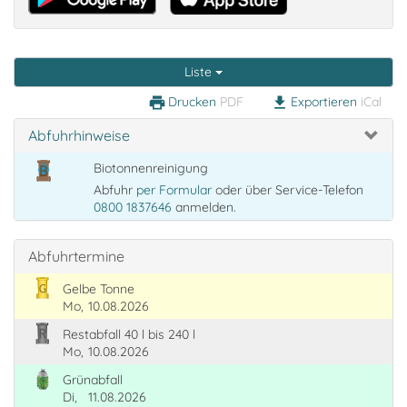
Liste
Drucken
PDF
Exportieren
iCal
print
download
Abfuhrhinweise
Biotonnenreinigung
Abfuhr
per Formular
oder über Service-Telefon
0800 1837646
anmelden.
Abfuhrtermine
Gelbe Tonne
Mo,
10.08.2026
Restabfall 40 l bis 240 l
Mo,
10.08.2026
Grünabfall
Di,
11.08.2026