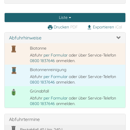
Liste
Drucken
PDF
Exportieren
iCal
print
download
Abfuhrhinweise
Biotonne
Abfuhr
per Formular
oder über Service-Telefon
0800 1837646
anmelden.
Biotonnenreinigung
Abfuhr
per Formular
oder über Service-Telefon
0800 1837646
anmelden.
Grünabfall
Abfuhr
per Formular
oder über Service-Telefon
0800 1837646
anmelden.
Abfuhrtermine
Restabfall 40 l bis 240 l