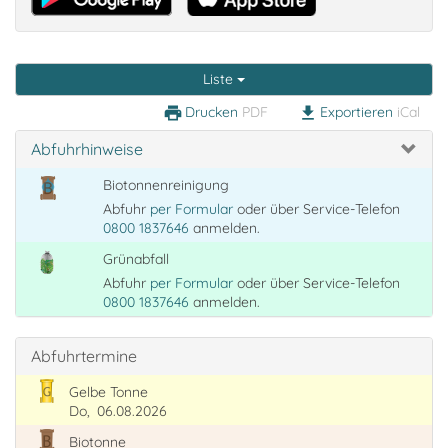
Liste
Drucken
PDF
Exportieren
iCal
print
download
Abfuhrhinweise
Biotonnenreinigung
Abfuhr
per Formular
oder über Service-Telefon
0800 1837646
anmelden.
Grünabfall
Abfuhr
per Formular
oder über Service-Telefon
0800 1837646
anmelden.
Abfuhrtermine
Gelbe Tonne
Do,
06.08.2026
Biotonne