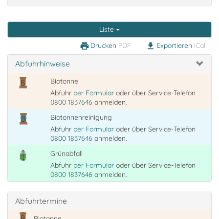
Liste
Drucken
PDF
Exportieren
iCal
print
download
Abfuhrhinweise
Biotonne
Abfuhr
per Formular
oder über Service-Telefon
0800 1837646
anmelden.
Biotonnenreinigung
Abfuhr
per Formular
oder über Service-Telefon
0800 1837646
anmelden.
Grünabfall
Abfuhr
per Formular
oder über Service-Telefon
0800 1837646
anmelden.
Abfuhrtermine
Biotonne