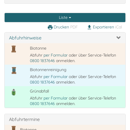
Liste
Drucken
PDF
Exportieren
iCal
print
download
Abfuhrhinweise
Biotonne
Abfuhr
per Formular
oder über Service-Telefon
0800 1837646
anmelden.
Biotonnenreinigung
Abfuhr
per Formular
oder über Service-Telefon
0800 1837646
anmelden.
Grünabfall
Abfuhr
per Formular
oder über Service-Telefon
0800 1837646
anmelden.
Abfuhrtermine
Biotonne