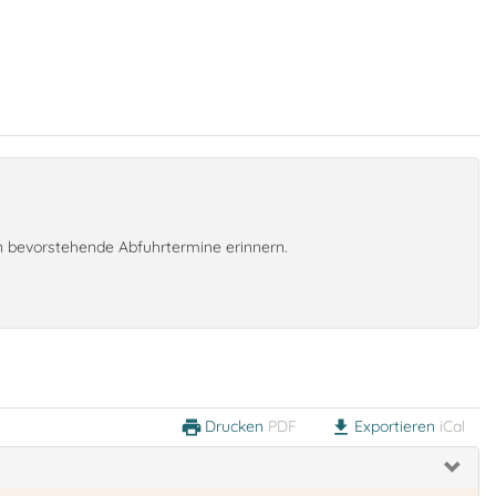
an bevorstehende Abfuhrtermine erinnern.
Drucken
PDF
Exportieren
iCal
print
download