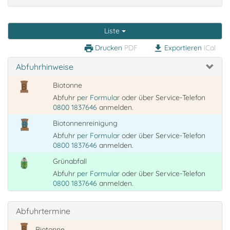
Liste
Drucken
PDF
Exportieren
iCal
print
download
Abfuhrhinweise
Biotonne
Abfuhr
per Formular
oder über Service-Telefon
0800 1837646
anmelden.
Biotonnenreinigung
Abfuhr
per Formular
oder über Service-Telefon
0800 1837646
anmelden.
Grünabfall
Abfuhr
per Formular
oder über Service-Telefon
0800 1837646
anmelden.
Abfuhrtermine
Biotonne