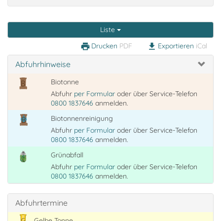
Liste
Drucken
PDF
Exportieren
iCal
print
download
Abfuhrhinweise
Biotonne
Abfuhr
per Formular
oder über Service-Telefon
0800 1837646
anmelden.
Biotonnenreinigung
Abfuhr
per Formular
oder über Service-Telefon
0800 1837646
anmelden.
Grünabfall
Abfuhr
per Formular
oder über Service-Telefon
0800 1837646
anmelden.
Abfuhrtermine
Gelbe Tonne