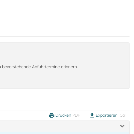
an bevorstehende Abfuhrtermine erinnern.
Drucken
PDF
Exportieren
iCal
print
download