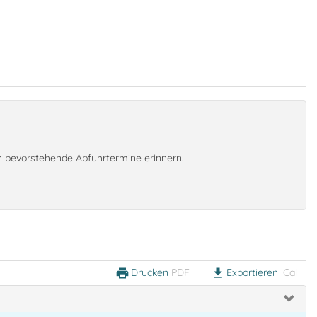
an bevorstehende Abfuhrtermine erinnern.
Drucken
PDF
Exportieren
iCal
print
download