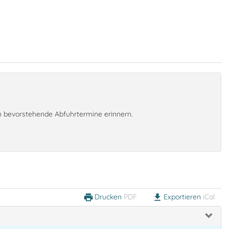
an bevorstehende Abfuhrtermine erinnern.
Drucken
PDF
Exportieren
iCal
print
download