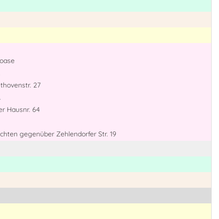
roase
thovenstr. 27
r
er Hausnr. 64
uchten gegenüber Zehlendorfer Str. 19