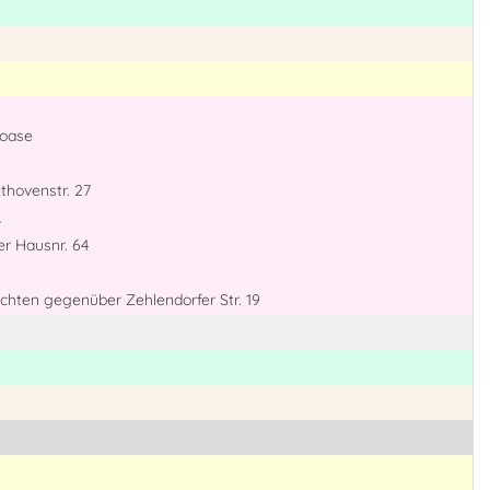
roase
thovenstr. 27
r
er Hausnr. 64
uchten gegenüber Zehlendorfer Str. 19