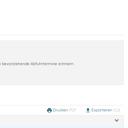
an bevorstehende Abfuhrtermine erinnern.
Drucken
PDF
Exportieren
iCal
print
download