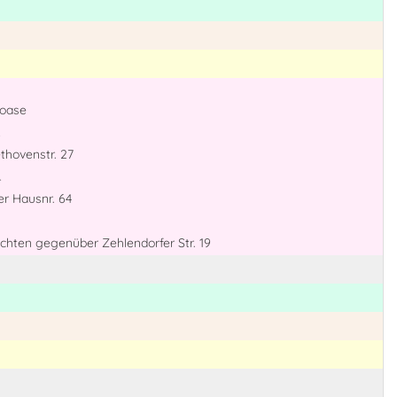
roase
thovenstr. 27
r
er Hausnr. 64
uchten gegenüber Zehlendorfer Str. 19