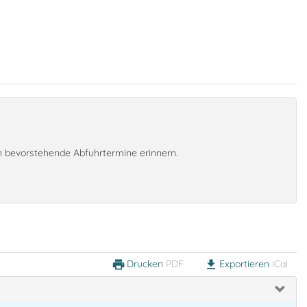
an bevorstehende Abfuhrtermine erinnern.
Drucken
PDF
Exportieren
iCal
print
download