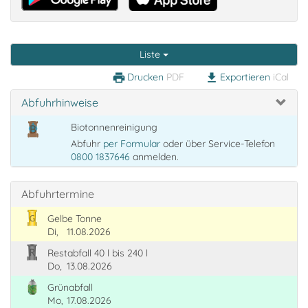
Liste
Drucken
PDF
Exportieren
iCal
print
download
Abfuhrhinweise
Biotonnenreinigung
Abfuhr
per Formular
oder über Service-Telefon
0800 1837646
anmelden.
Abfuhrtermine
Gelbe Tonne
Di,
11.08.2026
Restabfall 40 l bis 240 l
Do,
13.08.2026
Grünabfall
Mo,
17.08.2026