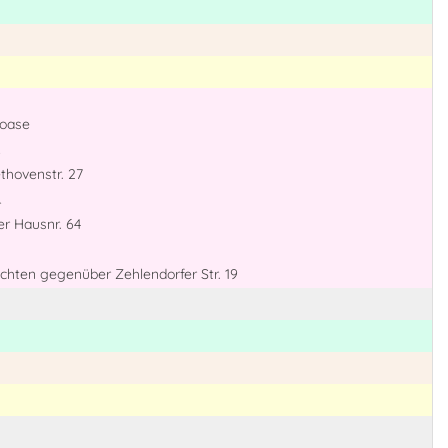
roase
thovenstr. 27
r
er Hausnr. 64
uchten gegenüber Zehlendorfer Str. 19