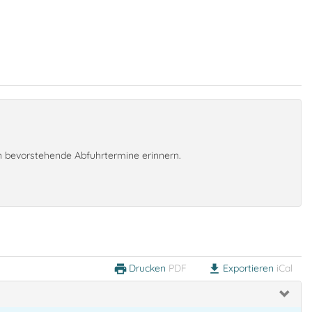
an bevorstehende Abfuhrtermine erinnern.
Drucken
PDF
Exportieren
iCal
print
download