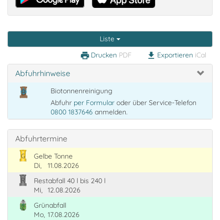
Liste
Drucken
PDF
Exportieren
iCal
print
download
Abfuhrhinweise
Biotonnenreinigung
Abfuhr
per Formular
oder über Service-Telefon
0800 1837646
anmelden.
Abfuhrtermine
Gelbe Tonne
Di,
11.08.2026
Restabfall 40 l bis 240 l
Mi,
12.08.2026
Grünabfall
Mo,
17.08.2026