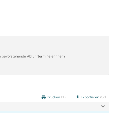
an bevorstehende Abfuhrtermine erinnern.
Drucken
PDF
Exportieren
iCal
print
download