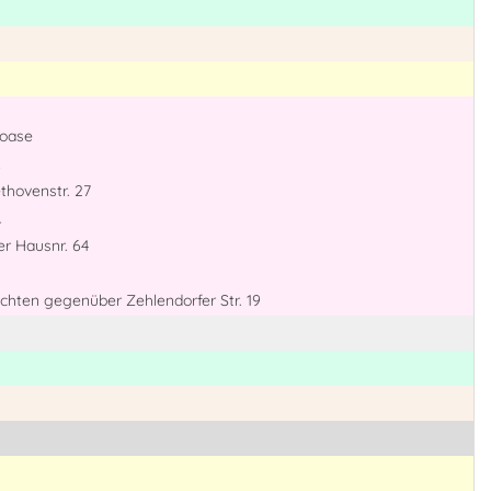
roase
thovenstr. 27
r
er Hausnr. 64
uchten gegenüber Zehlendorfer Str. 19