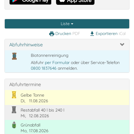
Liste
Drucken
PDF
Exportieren
iCal
print
download
Abfuhrhinweise
Biotonnenreinigung
Abfuhr
per Formular
oder über Service-Telefon
0800 1837646
anmelden.
Abfuhrtermine
Gelbe Tonne
Di,
11.08.2026
Restabfall 40 l bis 240 l
Mi,
12.08.2026
Grünabfall
Mo,
17.08.2026