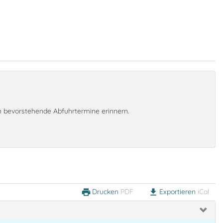
an bevorstehende Abfuhrtermine erinnern.
Drucken
PDF
Exportieren
iCal
print
download