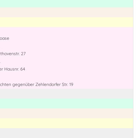
roase
thovenstr. 27
r
er Hausnr. 64
uchten gegenüber Zehlendorfer Str. 19