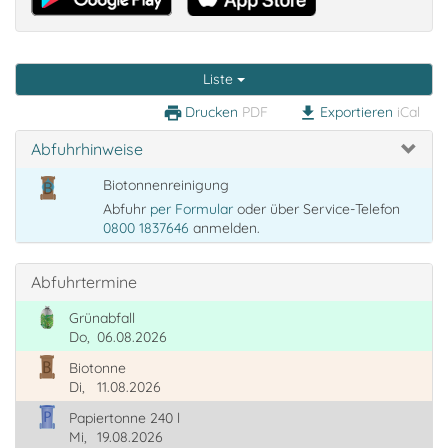
Liste
Drucken
PDF
Exportieren
iCal
print
download
Abfuhrhinweise
Biotonnenreinigung
Abfuhr
per Formular
oder über Service-Telefon
0800 1837646
anmelden.
Abfuhrtermine
Grünabfall
Do,
06.08.2026
Biotonne
Di,
11.08.2026
Papiertonne 240 l
Mi,
19.08.2026