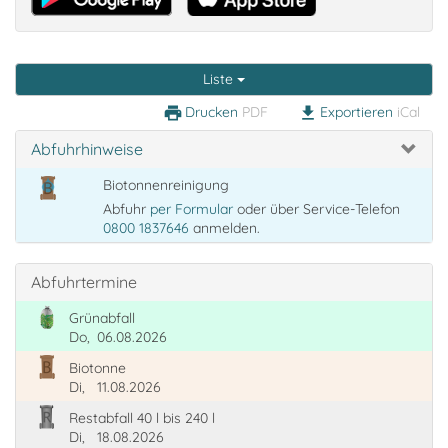
Liste
Drucken
PDF
Exportieren
iCal
print
download
Abfuhrhinweise
Biotonnenreinigung
Abfuhr
per Formular
oder über Service-Telefon
0800 1837646
anmelden.
Abfuhrtermine
Grünabfall
Do,
06.08.2026
Biotonne
Di,
11.08.2026
Restabfall 40 l bis 240 l
Di,
18.08.2026