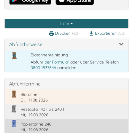
Liste
Drucken
PDF
Exportieren
iCal
print
download
Abfuhrhinweise
Biotonnenreinigung
Abfuhr
per Formular
oder über Service-Telefon
0800 1837646
anmelden.
Abfuhrtermine
Biotonne
Di,
11.08.2026
Restabfall 40 l bis 240 l
Mi,
19.08.2026
Papiertonne 240 l
Mi,
19.08.2026