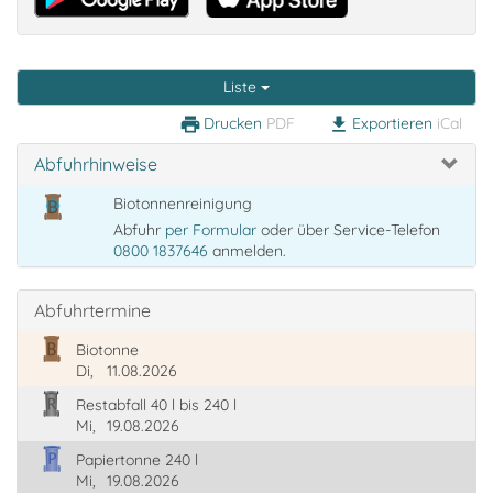
Liste
Drucken
PDF
Exportieren
iCal
print
download
Abfuhrhinweise
Biotonnenreinigung
Abfuhr
per Formular
oder über Service-Telefon
0800 1837646
anmelden.
Abfuhrtermine
Biotonne
Di,
11.08.2026
Restabfall 40 l bis 240 l
Mi,
19.08.2026
Papiertonne 240 l
Mi,
19.08.2026