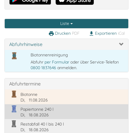
Liste
Drucken
PDF
Exportieren
iCal
print
download
Abfuhrhinweise
Biotonnenreinigung
Abfuhr
per Formular
oder über Service-Telefon
0800 1837646
anmelden.
Abfuhrtermine
Biotonne
Di,
11.08.2026
Papiertonne 240 l
Di,
18.08.2026
Restabfall 40 l bis 240 l
Di,
18.08.2026