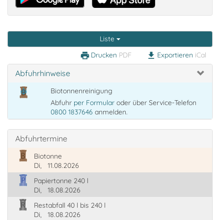
Liste
Drucken
PDF
Exportieren
iCal
print
download
Abfuhrhinweise
Biotonnenreinigung
Abfuhr
per Formular
oder über Service-Telefon
0800 1837646
anmelden.
Abfuhrtermine
Biotonne
Di,
11.08.2026
Papiertonne 240 l
Di,
18.08.2026
Restabfall 40 l bis 240 l
Di,
18.08.2026