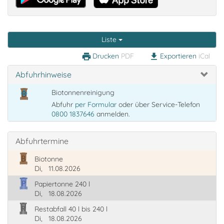
Liste
Drucken
PDF
Exportieren
iCal
print
download
Abfuhrhinweise
Biotonnenreinigung
Abfuhr
per Formular
oder über Service-Telefon
0800 1837646
anmelden.
Abfuhrtermine
Biotonne
Di,
11.08.2026
Papiertonne 240 l
Di,
18.08.2026
Restabfall 40 l bis 240 l
Di,
18.08.2026