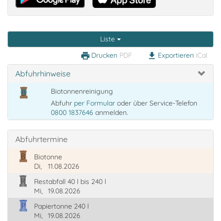
Liste
Drucken
PDF
Exportieren
iCal
print
download
Abfuhrhinweise
Biotonnenreinigung
Abfuhr
per Formular
oder über Service-Telefon
0800 1837646
anmelden.
Abfuhrtermine
Biotonne
Di,
11.08.2026
Restabfall 40 l bis 240 l
Mi,
19.08.2026
Papiertonne 240 l
Mi,
19.08.2026