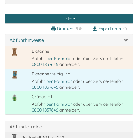
Liste
Drucken
PDF
Exportieren
iCal
print
download
Abfuhrhinweise
Biotonne
Abfuhr
per Formular
oder über Service-Telefon
0800 1837646
anmelden.
Biotonnenreinigung
Abfuhr
per Formular
oder über Service-Telefon
0800 1837646
anmelden.
Grünabfall
Abfuhr
per Formular
oder über Service-Telefon
0800 1837646
anmelden.
Abfuhrtermine
Restabfall 40 l bis 240 l